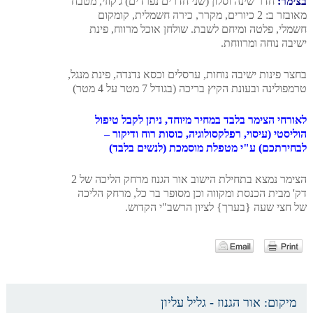
בצימר:
חדר שינה וסלון (שני חדרים נפרדים) ג'קוזי, מטבח
מאובזר ב: 2 כיורים, מקרר, כירה חשמלית, קומקום
חשמלי, פלטה ומיחם לשבת. שולחן אוכל מרווח, פינת
ישיבה נוחה ומרווחת.
בחצר פינות ישיבה נוחות, ערסלים וכסא נדנדה, פינת מנגל,
טרמפולינה ובעונת הקיץ בריכה (בגודל 7 מטר על 4 מטר)
לאורחי הצימר בלבד במחיר מיוחד, ניתן לקבל טיפול
הוליסטי (עיסוי, רפלקסולוגיה, כוסות רוח ודיקור –
לבחירתכם) ע"י מטפלת מוסמכת (לנשים בלבד)
הצימר נמצא בתחילת הישוב אור הגנוז מרחק הליכה של 2
דק' מבית הכנסת ומקווה וכן מסופר בר כל, מרחק הליכה
של חצי שעה {בערך} לציון הרשב"י הקדוש.
מיקום:
אור הגנוז - גליל עליון