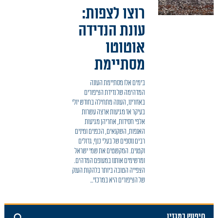
אור גנוז על המפה – דף הבית
רוצו לצפות:
עונת הנדידה
אוטוטו
מסתיימת
בימים אלו מסתיימת העונה
המדהימה של נדידת הציפורים
באזורינו, העונה מתחילה בחודש יולי
בעיקר אז מגיעות ארצה עשרות
אלפי חסידות, אחריהן מגיעות
האנפות, השקנאים, הכפנים ומינים
רבים נוספים של בעלי כנף, גדולים
וקטנים. המקשטים את שמי ישראל
ומרשימים אותנו במעופם המדהים.
הצפייה הטובה ביותר בלהקות הענק
של הציפורים היא במרכזי…
חיפוש במגזין