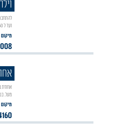
וילה
להתחבר אל הגליל הקסום ב"וילה כפרית שבאור הגנוז", הוילה החדשה המתאימה לזוגות , משפחות
ועד ל 30 איש. בוילת האירוח החדשה המעוצבת בסגנון גלילי.
מיקום :
0008
אחוז
אחוזת בר היוקרתית ממוקמת ביישוב אור הגנוז ומיועדת לנופש הדתי חרדי שמחפש רמה אחת
מעל. במתחם 2 וילות בוטיק מ
מיקום :
4160