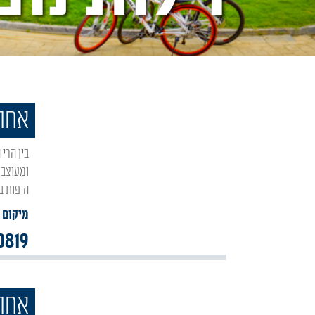
אחוז
בין הרי הגליל העליון העוטפים בנופיהם, במושב אור הגנוז ניצבת 'אחוזת גרליץ' וילת נופש חדשה
ומעוצבת
היפות בגליל העליון. 160
מיקום :
0819
אחוז