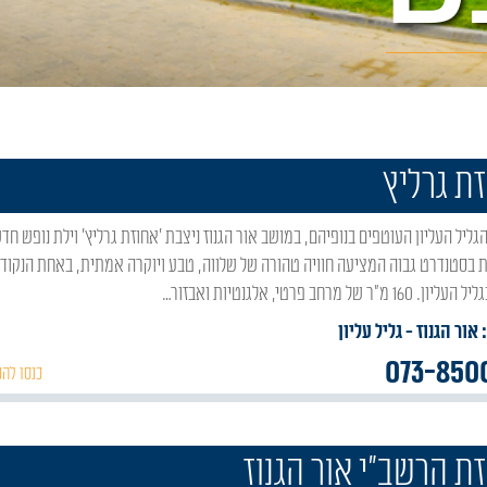
ת גרליץ
 בסטנדרט גבוה המציעה חוויה טהורה של שלווה, טבע ויוקרה אמתית, באחת הנקודו
 מ"ר של מרחב פרטי, אלגנטיות ואבזור…
 אור הגנוז
- גליל עליון
073-850
כנסו להכ
ת הרשב"י אור הגנוז