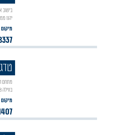
בישוב אור הגנוז הוקמה וילת הנופש החדשה והיוקרתית 'אחוזת הרש"בי אור הגנוז', האורחים בווילה
יהנו ממ
מיקום :
8337
טדגי
מתחם האירוח 'טדגי דירות אירוח' הוקם ביישוב אור הגנוז, במרחק הליכה מציון הרשב"י במירון.
בווילה 8 חדרי שינה, סלון גדול וחצר. הוילה מתאימה לאירוח עד 30 איש
מיקום :
1407