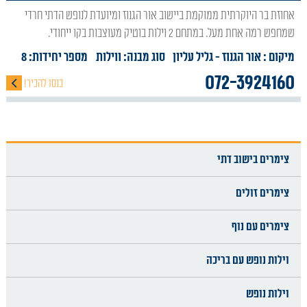
אחוזת בר היוקרתית ממוקמת ביישוב אור הגנוז ומיועדת לנופש הדתי חרדי
שמחפש רמה אחת מעל. במתחם 2 וילות בוטיק מעוצבות בקו ייחודי.
מיקום : אור הגנוז
- גליל עליון
סוג מבנה:
ווילות
מספר יחידות: 8
072-3924160
כנסו להכיר!
צימרים בישוב דתי
צימרים זולים
צימרים עם נוף
וילות נופש עם בריכה
וילות נופש