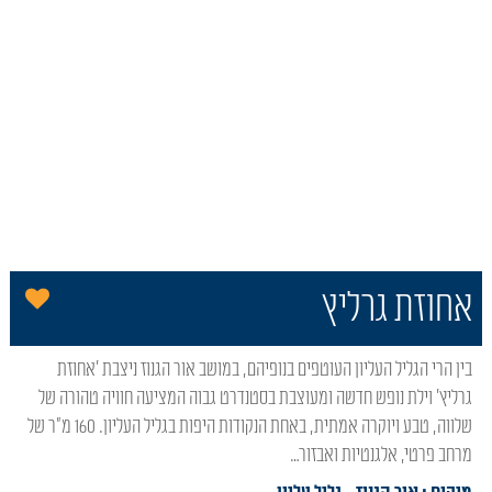
אור גנוז על המפה – דף הבית
הו
אחוזת גרליץ
בין הרי הגליל העליון העוטפים בנופיהם, במושב אור הגנוז ניצבת 'אחוזת
גרליץ' וילת נופש חדשה ומעוצבת בסטנדרט גבוה המציעה חוויה טהורה של
שלווה, טבע ויוקרה אמתית, באחת הנקודות היפות בגליל העליון. 160 מ"ר של
מרחב פרטי, אלגנטיות ואבזור…