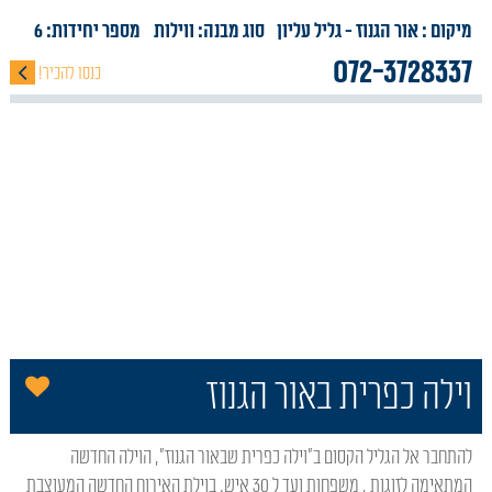
מיקום : אור הגנוז
- גליל עליון
סוג מבנה:
ווילות
מספר יחידות: 6
072-3728337
כנסו להכיר!
הו
וילה כפרית באור הגנוז
להתחבר אל הגליל הקסום ב"וילה כפרית שבאור הגנוז", הוילה החדשה
המתאימה לזוגות , משפחות ועד ל 30 איש. בוילת האירוח החדשה המעוצבת