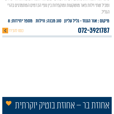
ומכיל שתי וילות פאר מושקעות ומוקפדות בין נופי הכרמים המתמזגים בהרי
הגליל.
מיקום : אור הגנוז
- גליל עליון
סוג מבנה:
ווילות
מספר יחידות: 8
072-3921787
כנסו להכיר!
הו
אחוזת בר – אחוזת בוטיק יוקרתית