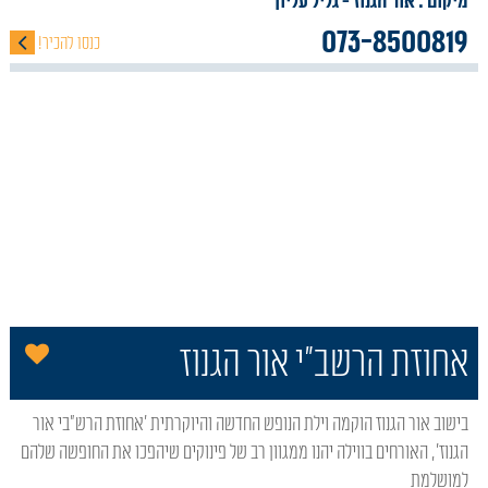
מיקום : אור הגנוז
- גליל עליון
073-8500819
כנסו להכיר!
הו
אחוזת הרשב"י אור הגנוז
בישוב אור הגנוז הוקמה וילת הנופש החדשה והיוקרתית 'אחוזת הרש"בי אור
הגנוז', האורחים בווילה יהנו ממגוון רב של פינוקים שיהפכו את החופשה שלהם
למושלמת