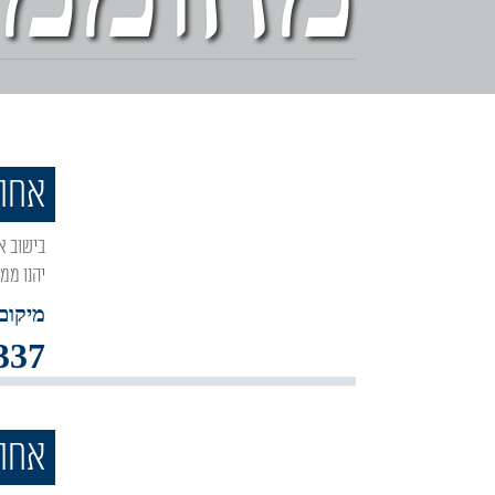
אחוז
בישוב אור הגנוז הוקמה וילת הנופש החדשה והיוקרתית 'אחוזת הרש"בי אור הגנוז', האורחים בווילה
יהנו ממ
מיקום 
337
אחוז