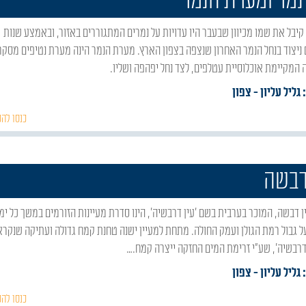
נמר ומערת הנמר
ניצוד בנחל הנמר האחרון שנצפה בצפון הארץ. מערת הנמר הינה מערת נטיפים מסקר
 המקיימת אוכלוסיית עטלפים, לצד נחל יפהפה ושליו.
 גליל עליון
- צפון
כנסו להכ
דבשה
ל גבול רמת הגולן ועמק החולה. מתחת למעיין ישנה טחנת קמח גדולה ועתיקה שנקר
דרבשיה', שע"י זרימת המים החזקה ייצרה קמח.…
 גליל עליון
- צפון
כנסו להכ