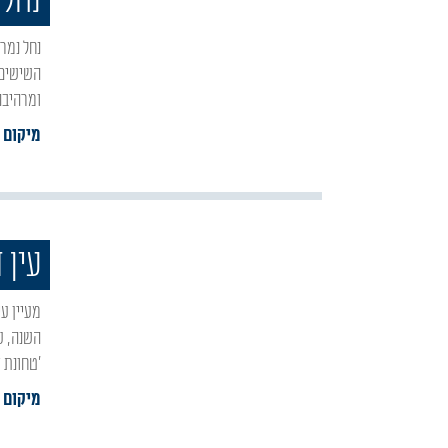
נחל 
נחל נמר קיבל את שמו מכיוון שבעבר היו עדויות על נמרים המתגוררים באזור, ובאמצע שנות
השישים 
ומרהיבה
מיקום :
עין 
מעיין עין דבשה, המוכר בערבית בשם 'עין דרבשיה', הינו סדרת מעיינות הזורמים במשך כל ימות
השנה, ע
'טחונת 
מיקום :