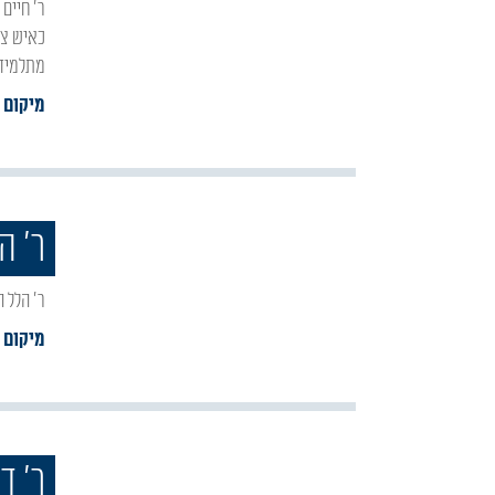
ר' חיים טורר נולד בשנת תק"ל (1770) בכפר באזור בוצ'אץ שבגליציה. בנו של ר' שלמה שהיה נודע
כאיש צדי
מתלמידי
מיקום 
ר' ה
ר' הלל
מיקום :
ר' ד