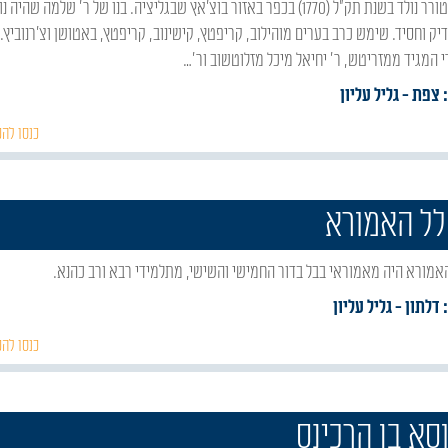
ק וחסיד. שימש כרב בערים מוהילוב, קריפטץ, קישינוב, קריפטץ, באטושן וצ'רנוביץ. 
 המגיד ממזריטש, ר' יחיאל מיכל מזלוטשוב ור'…
: צפת
- גליל עליון
כנסו להכ
לל האמורא
 האמורא היה מאמוראי בבל בדור החמישי והשישי, מתלמידי רבא ורב כהנא.
 דלתון
- גליל עליון
כנסו להכ
וסא בן הרכינס