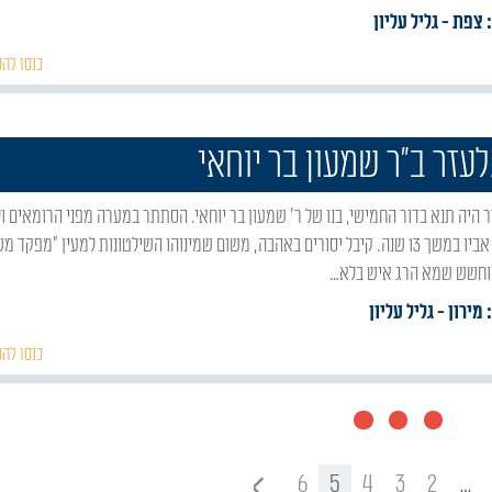
: צפת
- גליל עליון
כנסו להכ
לעזר ב"ר שמעון בר יוחאי
שם עם אביו במשך 13 שנה. קיבל יסורים באהבה, משום שמינוהו השילטונות למעין "מפקד
וחשש שמא הרג איש בלא…
 מירון
- גליל עליון
כנסו להכ
6
5
4
3
2
…