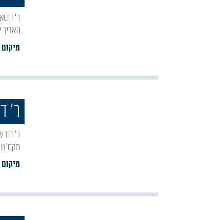
ר' דוסא בן הרכינס היה תנא בדור הראשון שלאחר תקופת הזוגות. חי בדורו של רבן יוחנן בן זכאי,
האריך י
מיקום 
ר' ד
ר' דוד שלמה היה אדמו"ר, פוסק ורב בכמה קהילות בגליציה ובסרביה. עלה לארץ ישראל בשנת
תקס"ט ו
מיקום 