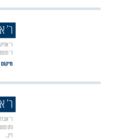
ר' א
ר' אליהו היה בנו של ר' שלמה, ראש ישיבת 'גאון יעיקב' בירושלים ולאחר מכן בעיר צור. נפטר בשנת
ד' תתמ"ג 1083. (התמונה באדיבות אתר
מיקום :
ר' א
ר' אברהם דוב היה רב חסידי ומחבר הספר "בת עין". בנו של ר' דוד מגיד מישרים, נישא לביתו של רבי
נתן נטע
דין…