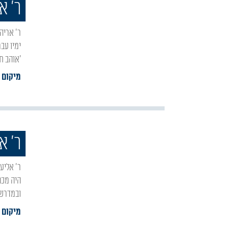
ר' א
ר' אריה יהודה לייב היה בנו של ר' שלום. מתלמידי המגיד ממזריטש. היה אב"ד בוולטשיסק, ובסוף
'אוהב ת
מיקום 
ר' אל
ר' אליעזר בנו של ר' יוסי הגלילי, היה תנא שחי בדור הרביעי לתנאים, הדור שלאחר מרד בר כוכבא,
היה מכח
ובמדרשי
מיקום :