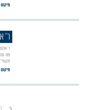
מיקום 
ר' א
ר' אלעזר היה תנא בדור החמישי, בנו של ר' שמעון בר יוחאי. הסתתר במערה מפני הרומאים ולמד
מקומי" 
מיקום :
1