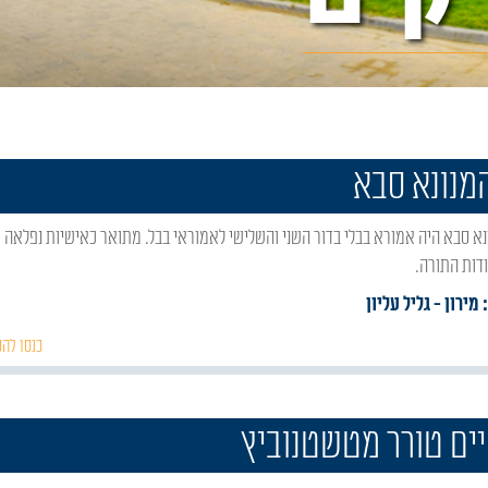
מנונא סבא
ודות התורה.
 מירון
- גליל עליון
כנסו להכ
יים טורר מטשטנוביץ