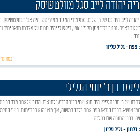
ריה יהודה לייב סגל מוולטשיסק
ימיו עבר לגור בצפת. נפטר בכ"ז ניסן תקע"ו 1816, ביקש כי יהיה חרות על מצבתו תואר יחיד
ורה'.
: צפת
- גליל עליון
כנסו להכ
יעזר בן ר' יוסי הגלילי
מי אושא. דבריו הובאו פעם אחת בלבד במשנה, אך מצוי הוא בברייתות, בשני התלמו
ם. דברי התורה שלו בהלכה…
 דלתון
- גליל עליון