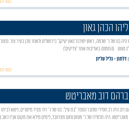
כנסו להכ
ליהו הכהן גאון
 'צדיקים')
 דלתון
- גליל עליון
כנסו להכ
ברהם דוב מאבריטש
 מאבריטש. היה תלמידו של ר' מנחם נחום מצרנובל, לימים מילא את מקום אביו כאב ב