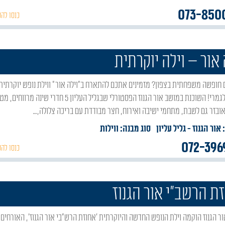
073-850
כנסו להכ
 אור – וילה יוקרתית
וחדשה לגמרי! השוכנת במושב אור הגנוז הפסטורלי שבגליל העליון 5 חדרי שינה מרווח
ובזר גם לשבת, מתחמי ישיבה ואירוח, חצר מבודדת עם בריכה צלולה,…
 אור הגנוז
- גליל עליון
סוג מבנה:
ווילות
072-396
כנסו להכ
ת הרשב"י אור הגנוז