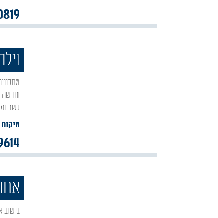
0819
וילה
מתכננים חופשה משפחתית בצפון? מזמינים אתכם להתארח ב"וילה אור" ווילת נופש יוקרתית
כשר ומא
מיקום :
9614
אחוז
בישוב אור הגנוז הוקמה וילת הנופש החדשה והיוקרתית 'אחוזת הרש"בי אור הגנוז', האורחים בווילה