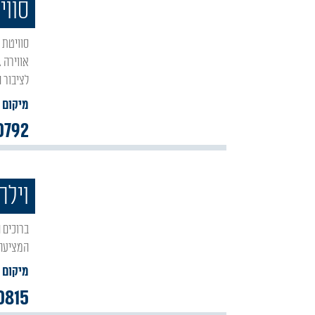
סווי
סוויטת מרווה באור הגנוז היא יחידת אירוח מרווחת ונעימה, המשלבת חוויית נופש איכותית עם
אווירה ג
לציבור 
מיקום :
0792
וילה
ברוכים הבאים לוילה החדשה של משפחת שר 'נופי מרום' באור הגנוז – וילת נופש איכותית ומרווחת
המציעה 
מיקום :
0815