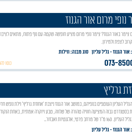
 נופי מרום אור הגנוז
רוב לצפת ולמירון.
 אור הגנוז
- גליל עליון
סוג מבנה:
ווילות
073-850
כנסו להכ
ת גרליץ
 בסטנדרט גבוה המציעה חוויה טהורה של שלווה, טבע ויוקרה אמתית, באחת הנקודו
 מ"ר של מרחב פרטי, אלגנטיות ואבזור…
 אור הגנוז
- גליל עליון