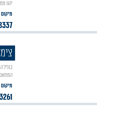
יהנו ממ
מיקום :
8337
צימר
בגליל העליון, מול נוף פתוח של הרי הגליל ומירון, במושב אור הגנוז נמצא צימר "אור חדש".
המתאפיין 
מיקום :
3261