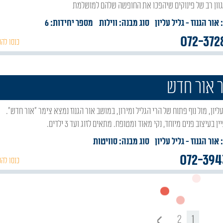
גוון רב של פינוקים שיהפכו את החופשה שלהם למושלמת
 אור הגנוז
- גליל עליון
סוג מבנה:
ווילות
מספר יחידות: 6
072-372
כנסו להכ
 אור חדש
בעיצוב פנים מיוחד, נקי מאוד ומטופח. מתאים לזוג ועד 3 ילדים.
 אור הגנוז
- גליל עליון
סוג מבנה:
סוויטות
072-394
כנסו להכ
2
1