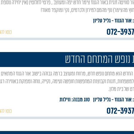
וץ מהצימר) נוף מהמם למירון ולכרמים, נקי ומוקפד מאוד!
 אור הגנוז
- גליל עליון
072-393
כנסו להכ
 נופש המתחם החדש
למשפחות, זוגות וקבוצות המחפשות חופשה נעימה, נקייה, נוחה ומפנקת באווירה רגו
ט של בית מלון.
 אור הגנוז
- גליל עליון
סוג מבנה:
ווילות
072-393
כנסו להכ