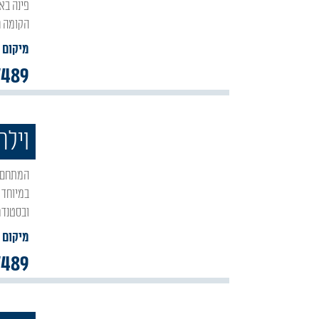
פינה באור סוויטה זוגית באור הגנוז צימר חדש יפה ומעוצב , פרטי לחלוטין (אין יחידה נוספת בכל
הקומה ח
מיקום :
7489
וילת
המתחם החדש הוא מתחם נופש חדש, מרווח ומעוצב ברמה גבוהה בישוב אור הגנוז המתאים
במיוחד 
ובסטנדר
מיקום :
7489