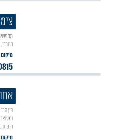
צימר
מחפשים צימר באור הגנוז? צימר נופי מרום מציע חופשה שקטה עם נוף פתוח, מתאים לציבור
החרדי, ק
מיקום :
0815
אחוז
בין הרי הגליל העליון העוטפים בנופיהם, במושב אור הגנוז ניצבת 'אחוזת גרליץ' וילת נופש חדשה
ומעוצבת
היפות בגליל העליון. 160
מיקום :