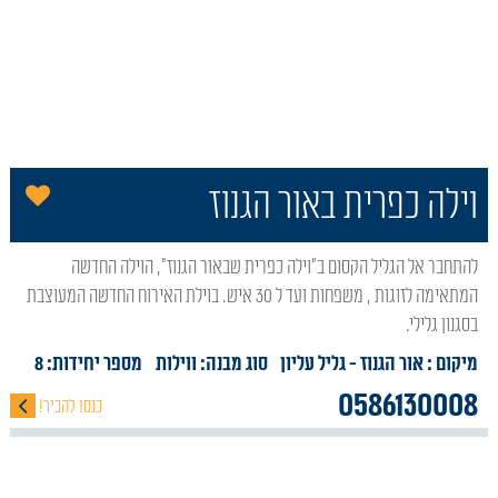
הו
וילה כפרית באור הגנוז
להתחבר אל הגליל הקסום ב"וילה כפרית שבאור הגנוז", הוילה החדשה
המתאימה לזוגות , משפחות ועד ל 30 איש. בוילת האירוח החדשה המעוצבת
בסגנון גלילי.
מיקום : אור הגנוז
- גליל עליון
סוג מבנה:
ווילות
מספר יחידות: 8
0586130008
כנסו להכיר!