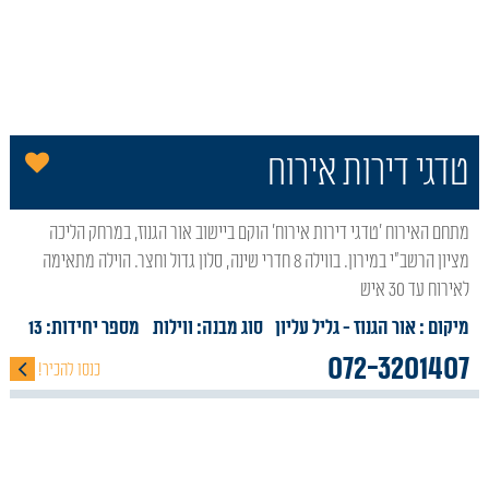
אור גנוז על המפה – דף הבית
הו
טדגי דירות אירוח
מתחם האירוח 'טדגי דירות אירוח' הוקם ביישוב אור הגנוז, במרחק הליכה
מציון הרשב"י במירון. בווילה 8 חדרי שינה, סלון גדול וחצר. הוילה מתאימה
לאירוח עד 30 איש
מיקום : אור הגנוז
- גליל עליון
סוג מבנה:
ווילות
מספר יחידות: 13
072-3201407
כנסו להכיר!