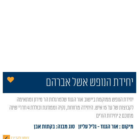
הו
יחידת הנופש אשל אברהם
יחידת הנופש ממוקמת ביישוב אור הגנוז שלמרגלות הר מירון ומתאימה
לקבוצות של עד 15 איש. היחידה מרווחת, נקיה וממוזגת וכוללת 4 חדרי שינה
מתוכם 2 יחידות הורים
מיקום : אור הגנוז
- גליל עליון
סוג מבנה:
בקתות אבן
כנסו להכיר!